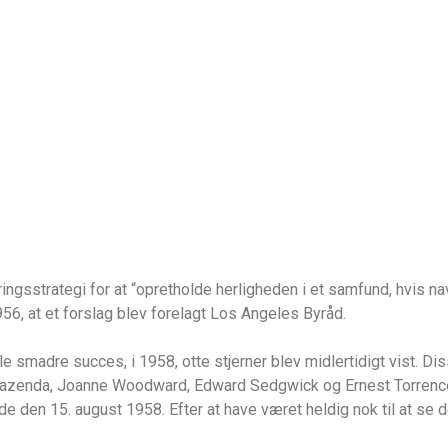
gsstrategi for at “opretholde herligheden i et samfund, hvis n
1956, at et forslag blev forelagt Los Angeles Byråd.
e smadre succes, i 1958, otte stjerner blev midlertidigt vist. Dis
e Fazenda, Joanne Woodward, Edward Sedgwick og Ernest Torrenc
de den 15. august 1958. Efter at have været heldig nok til at se de 