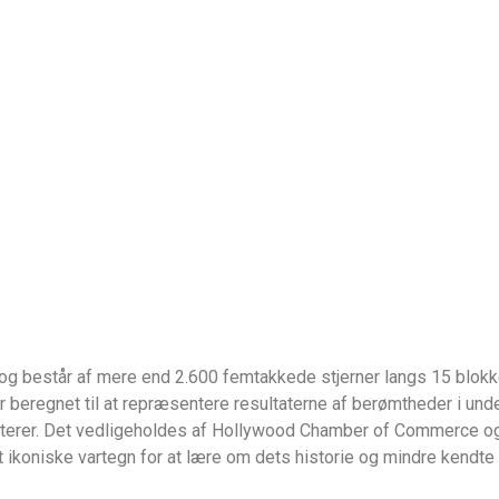
og består af mere end 2.600 femtakkede stjerner langs 15 blok
e er beregnet til at repræsentere resultaterne af berømtheder i u
karakterer. Det vedligeholdes af Hollywood Chamber of Commerce og
 ikoniske vartegn for at lære om dets historie og mindre kendte 