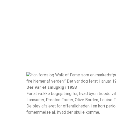
Han foreslog Walk of Fame som en markedsførin
fire hjørner af verden.” Det var dog først i januar 
Der var et smugkig i 1958
For at vække begejstring for, hvad byen troede vill
Lancaster, Preston Foster, Olive Borden, Louis
De blev afsløret for offentligheden i en kort perio
fornemmelse af, hvad der skulle komme.