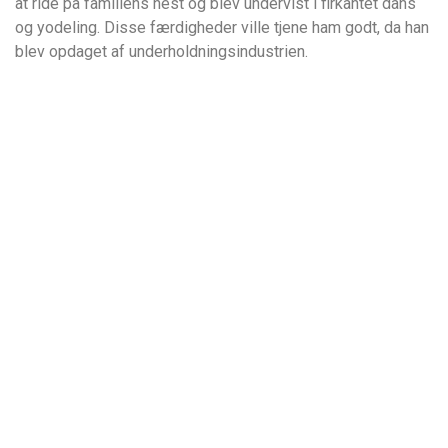
at ride på familiens hest og blev undervist i firkantet dans
og yodeling. Disse færdigheder ville tjene ham godt, da han
blev opdaget af underholdningsindustrien.