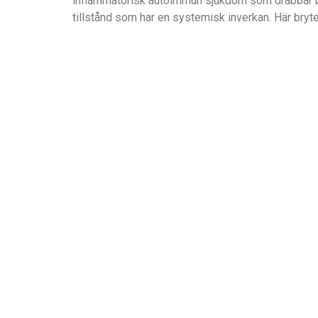
inflammatorisk autoimmun sjukdom som drabbar bar
tillstånd som har en systemisk inverkan. Här bryter