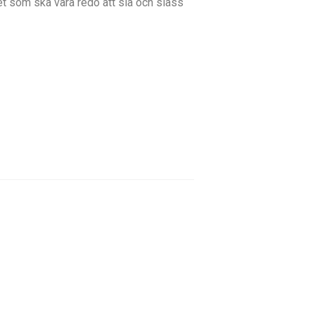
t som ska vara redo att slå och slåss