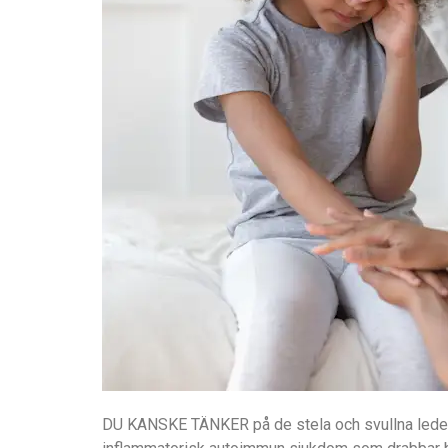
DU KANSKE TÄNKER på de stela och svullna lederna