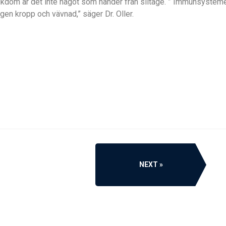
jukdom är det inte något som händer från slitage. ” Immunsysteme
 egen kropp och vävnad,” säger Dr. Oller.
NEXT