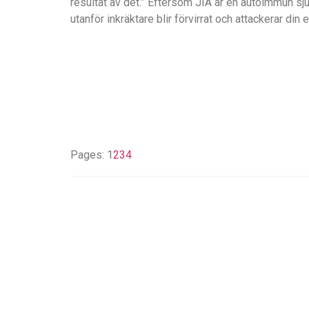
resultat av det.” Eftersom JIA är en autoimmun s
utanför inkräktare blir förvirrat och attackerar din
Pages:
1
2
3
4