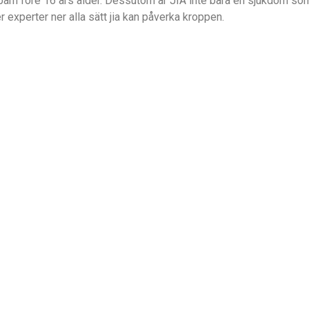
n före 16 års ålder. Dessutom är JIA inte bara en sjukdom som 
 experter ner alla sätt jia kan påverka kroppen.