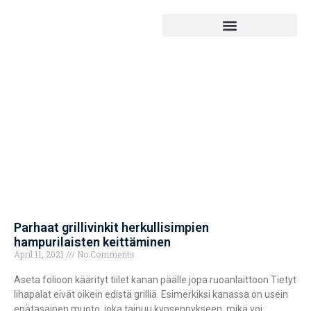
Parhaat grillivinkit herkullisimpien
hampurilaisten keittäminen
April 11, 2021
No Comments
Aseta folioon käärityt tiilet kanan päälle jopa ruoanlaittoon Tietyt
lihapalat eivät oikein edistä grilliä. Esimerkiksi kanassa on usein
epätasainen muoto, joka taipuu kypsennykseen, mikä voi