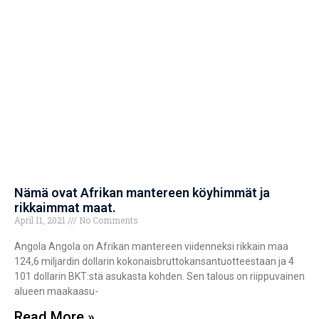
Nämä ovat Afrikan mantereen köyhimmät ja
rikkaimmat maat.
April 11, 2021
No Comments
Angola Angola on Afrikan mantereen viidenneksi rikkain maa
124,6 miljardin dollarin kokonaisbruttokansantuotteestaan ja 4
101 dollarin BKT:stä asukasta kohden. Sen talous on riippuvainen
alueen maakaasu-
Read More »