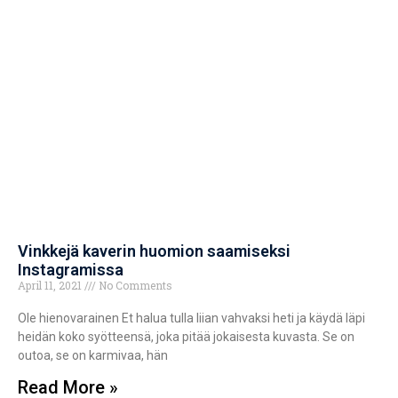
Vinkkejä kaverin huomion saamiseksi
Instagramissa
April 11, 2021
No Comments
Ole hienovarainen Et halua tulla liian vahvaksi heti ja käydä läpi
heidän koko syötteensä, joka pitää jokaisesta kuvasta. Se on
outoa, se on karmivaa, hän
Read More »