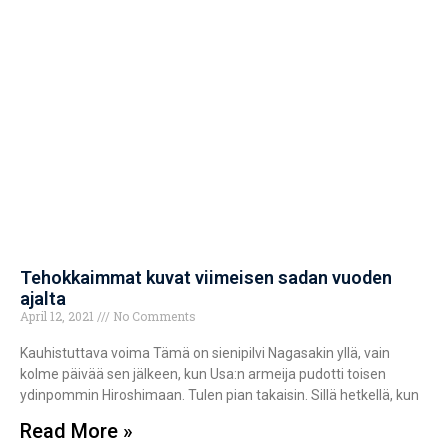
Tehokkaimmat kuvat viimeisen sadan vuoden
ajalta
April 12, 2021
No Comments
Kauhistuttava voima Tämä on sienipilvi Nagasakin yllä, vain
kolme päivää sen jälkeen, kun Usa:n armeija pudotti toisen
ydinpommin Hiroshimaan. Tulen pian takaisin. Sillä hetkellä, kun
Read More »