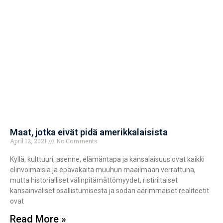
Maat, jotka eivät pidä amerikkalaisista
April 12, 2021
No Comments
Kyllä, kulttuuri, asenne, elämäntapa ja kansalaisuus ovat kaikki
elinvoimaisia ja epävakaita muuhun maailmaan verrattuna,
mutta historialliset välinpitämättömyydet, ristiriitaiset
kansainväliset osallistumisesta ja sodan äärimmäiset realiteetit
ovat
Read More »