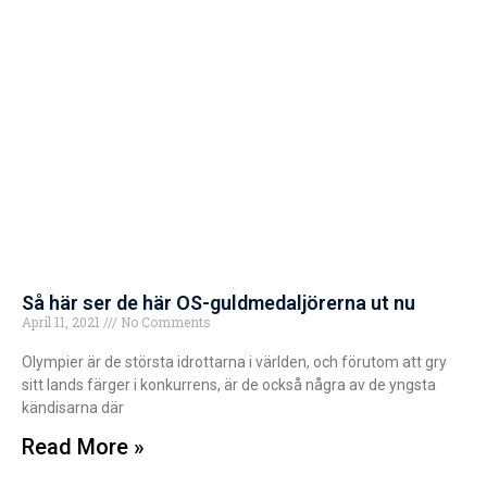
Så här ser de här OS-guldmedaljörerna ut nu
April 11, 2021
No Comments
Olympier är de största idrottarna i världen, och förutom att gry
sitt lands färger i konkurrens, är de också några av de yngsta
kändisarna där
Read More »