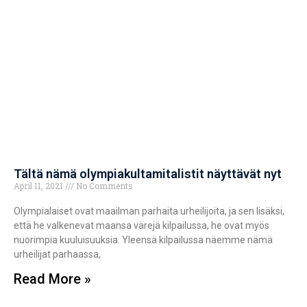
Tältä nämä olympiakultamitalistit näyttävät nyt
April 11, 2021
No Comments
Olympialaiset ovat maailman parhaita urheilijoita, ja sen lisäksi,
että he valkenevat maansa värejä kilpailussa, he ovat myös
nuorimpia kuuluisuuksia. Yleensä kilpailussa näemme nämä
urheilijat parhaassa,
Read More »