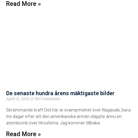
Read More »
De senaste hundra årens mäktigaste bilder
April 12, 2021
No Comments
Skrämmande kraft Det här är svampmolnet över Nagasaki, bara
tre dagar efter att den amerikanska armén släppte ännu en
atombomb över Hiroshima. Jag kommer tillbaka.
Read More »