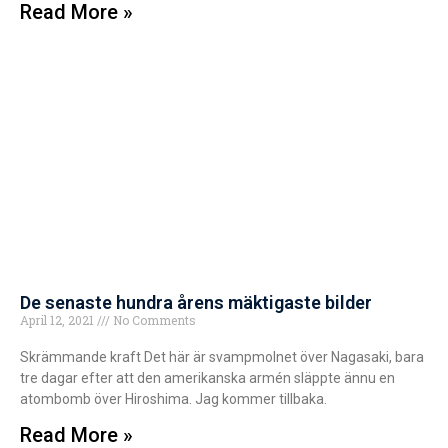
Read More »
De senaste hundra årens mäktigaste bilder
April 12, 2021
No Comments
Skrämmande kraft Det här är svampmolnet över Nagasaki, bara
tre dagar efter att den amerikanska armén släppte ännu en
atombomb över Hiroshima. Jag kommer tillbaka.
Read More »