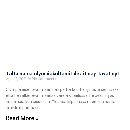
Tältä nämä olympiakultamitalistit näyttävät nyt
April 11, 2021
No Comments
Olympialaiset ovat maailman parhaita urheilijoita, ja sen lisäksi,
että he valkenevat maansa värejä kilpailussa, he ovat myös
nuorimpia kuuluisuuksia. Yleensä kilpailussa näemme nämä
urheilijat parhaassa,
Read More »