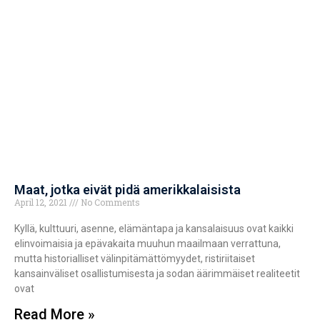
Maat, jotka eivät pidä amerikkalaisista
April 12, 2021
No Comments
Kyllä, kulttuuri, asenne, elämäntapa ja kansalaisuus ovat kaikki
elinvoimaisia ja epävakaita muuhun maailmaan verrattuna,
mutta historialliset välinpitämättömyydet, ristiriitaiset
kansainväliset osallistumisesta ja sodan äärimmäiset realiteetit
ovat
Read More »