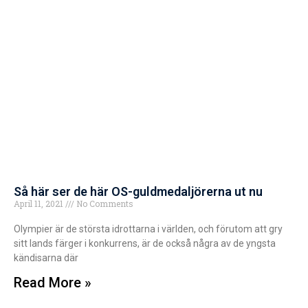
Så här ser de här OS-guldmedaljörerna ut nu
April 11, 2021
No Comments
Olympier är de största idrottarna i världen, och förutom att gry
sitt lands färger i konkurrens, är de också några av de yngsta
kändisarna där
Read More »