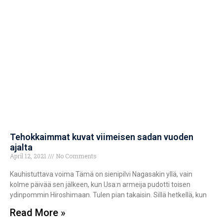
Tehokkaimmat kuvat viimeisen sadan vuoden
ajalta
April 12, 2021
No Comments
Kauhistuttava voima Tämä on sienipilvi Nagasakin yllä, vain
kolme päivää sen jälkeen, kun Usa:n armeija pudotti toisen
ydinpommin Hiroshimaan. Tulen pian takaisin. Sillä hetkellä, kun
Read More »