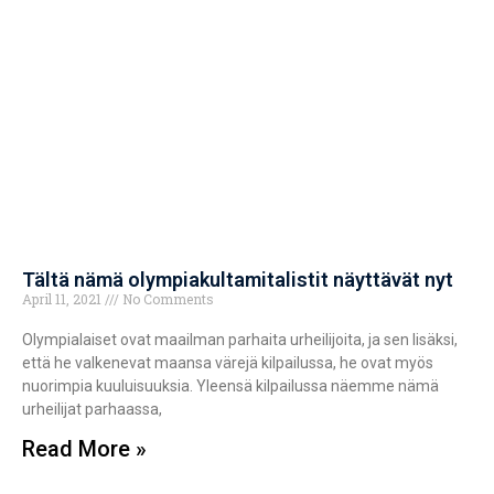
Tältä nämä olympiakultamitalistit näyttävät nyt
April 11, 2021
No Comments
Olympialaiset ovat maailman parhaita urheilijoita, ja sen lisäksi,
että he valkenevat maansa värejä kilpailussa, he ovat myös
nuorimpia kuuluisuuksia. Yleensä kilpailussa näemme nämä
urheilijat parhaassa,
Read More »