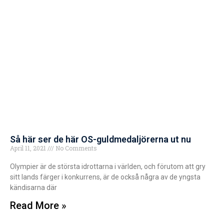
Så här ser de här OS-guldmedaljörerna ut nu
April 11, 2021
No Comments
Olympier är de största idrottarna i världen, och förutom att gry
sitt lands färger i konkurrens, är de också några av de yngsta
kändisarna där
Read More »