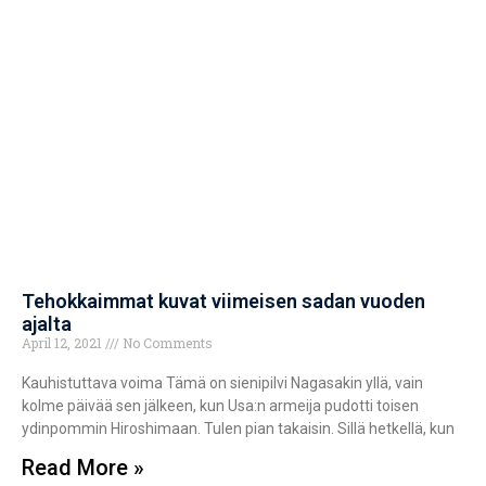
Tehokkaimmat kuvat viimeisen sadan vuoden
ajalta
April 12, 2021
No Comments
Kauhistuttava voima Tämä on sienipilvi Nagasakin yllä, vain
kolme päivää sen jälkeen, kun Usa:n armeija pudotti toisen
ydinpommin Hiroshimaan. Tulen pian takaisin. Sillä hetkellä, kun
Read More »