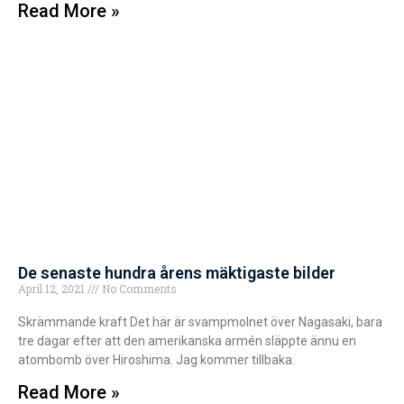
Read More »
De senaste hundra årens mäktigaste bilder
April 12, 2021
No Comments
Skrämmande kraft Det här är svampmolnet över Nagasaki, bara
tre dagar efter att den amerikanska armén släppte ännu en
atombomb över Hiroshima. Jag kommer tillbaka.
Read More »