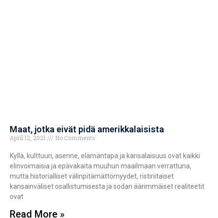
Maat, jotka eivät pidä amerikkalaisista
April 12, 2021
No Comments
Kyllä, kulttuuri, asenne, elämäntapa ja kansalaisuus ovat kaikki
elinvoimaisia ja epävakaita muuhun maailmaan verrattuna,
mutta historialliset välinpitämättömyydet, ristiriitaiset
kansainväliset osallistumisesta ja sodan äärimmäiset realiteetit
ovat
Read More »