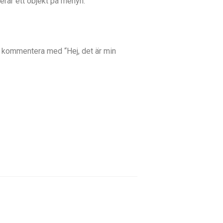
erar ett objekt på menyn.
ler kommentera med “Hej, det är min