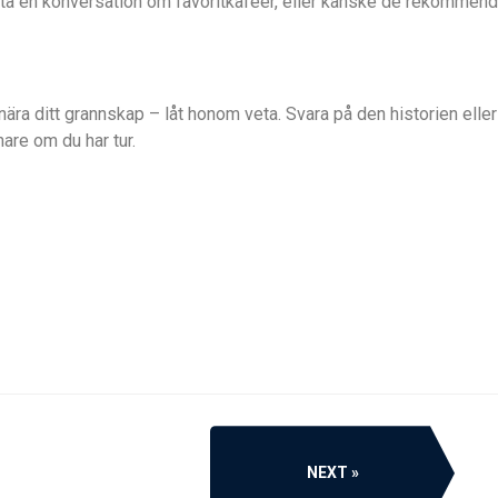
rta en konversation om favoritkaféer, eller kanske de rekommend
r nära ditt grannskap – låt honom veta. Svara på den historien el
are om du har tur.
NEXT