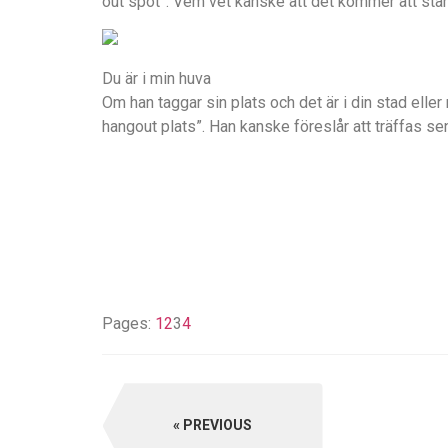
out spot”. Vem vet kanske att det kommer att sta
Du är i min huva
Om han taggar sin plats och det är i din stad elle
hangout plats”. Han kanske föreslår att träffas sen
Pages:
1
2
3
4
PREVIOUS