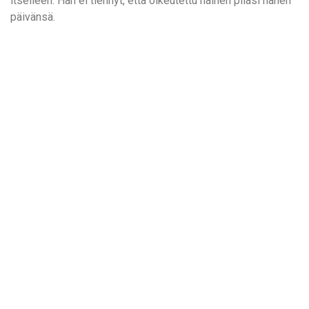
itselleen. Hän ei tiennyt, että oikeutettu nainen pilasi hänen
päivänsä.