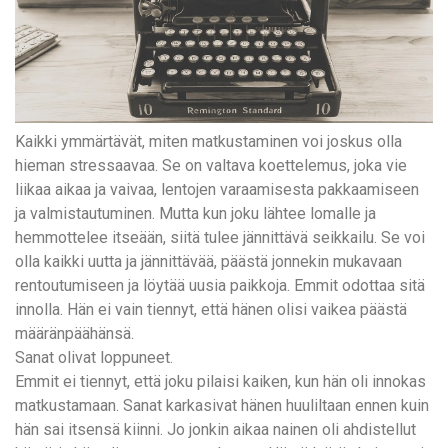
Kaikki ymmärtävät, miten matkustaminen voi joskus olla
hieman stressaavaa. Se on valtava koettelemus, joka vie
liikaa aikaa ja vaivaa, lentojen varaamisesta pakkaamiseen
ja valmistautuminen. Mutta kun joku lähtee lomalle ja
hemmottelee itseään, siitä tulee jännittävä seikkailu. Se voi
olla kaikki uutta ja jännittävää, päästä jonnekin mukavaan
rentoutumiseen ja löytää uusia paikkoja. Emmit odottaa sitä
innolla. Hän ei vain tiennyt, että hänen olisi vaikea päästä
määränpäähänsä.
Sanat olivat loppuneet.
Emmit ei tiennyt, että joku pilaisi kaiken, kun hän oli innokas
matkustamaan. Sanat karkasivat hänen huuliltaan ennen kuin
hän sai itsensä kiinni. Jo jonkin aikaa nainen oli ahdistellut