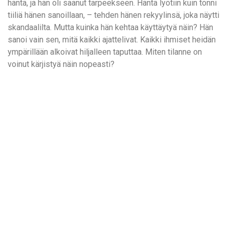
häntä, ja hän oli saanut tarpeekseen. Häntä lyötiin kuin tonni
tiiliä hänen sanoillaan, – tehden hänen rekyylinsä, joka näytti
skandaalilta. Mutta kuinka hän kehtaa käyttäytyä näin? Hän
sanoi vain sen, mitä kaikki ajattelivat. Kaikki ihmiset heidän
ympärillään alkoivat hiljalleen taputtaa. Miten tilanne on
voinut kärjistyä näin nopeasti?